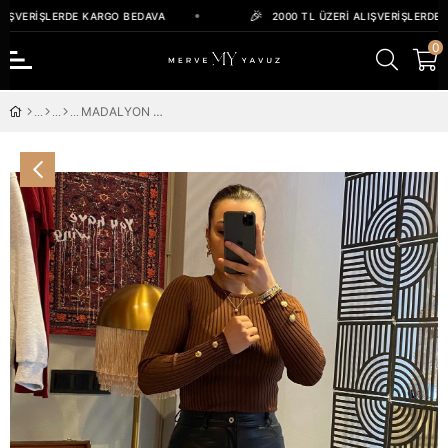
IŞVERIŞLERDE KARGO BEDAVA
2000 TL ÜZERI ALIŞVERIŞLERDE 
0
MADALYON DÜĞMELİ KAHVE TRIKO