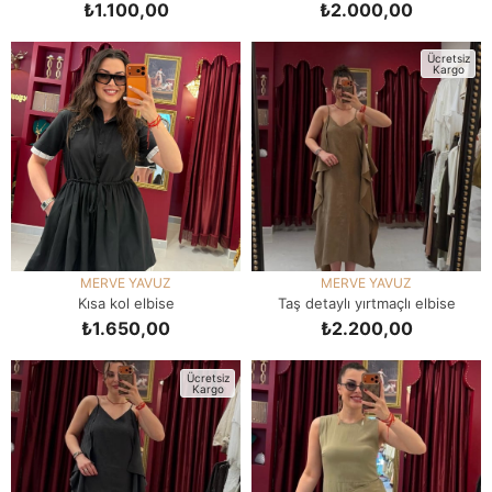
₺1.100,00
₺2.000,00
SEPETE EKLE
SEPETE EKLE
Ücretsiz
Kargo
MERVE YAVUZ
MERVE YAVUZ
Kısa kol elbise
Taş detaylı yırtmaçlı elbise
₺1.650,00
₺2.200,00
SEPETE EKLE
SEPETE EKLE
Ücretsiz
Kargo