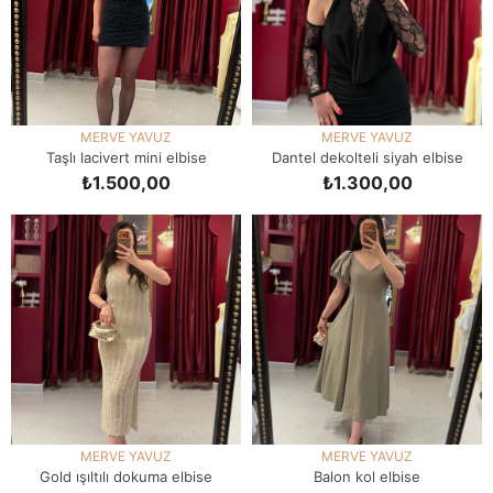
MERVE YAVUZ
MERVE YAVUZ
Taşlı lacivert mini elbise
Dantel dekolteli siyah elbise
₺1.500,00
₺1.300,00
SEPETE EKLE
SEPETE EKLE
MERVE YAVUZ
MERVE YAVUZ
Gold ışıltılı dokuma elbise
Balon kol elbise