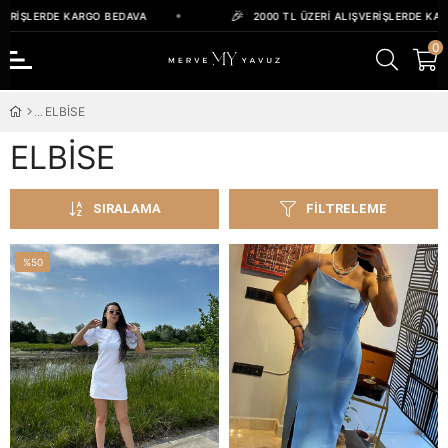
IŞLERDE KARGO BEDAVA
2000 TL ÜZERI ALIŞVERIŞLERDE KARGO 
0
ELBİSE
ELBİSE
SIRALAMA
FILTRELEME
%50
İndirim
%50İndirim