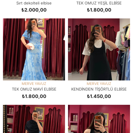
Sırt dekolteli elbise
TEK OMUZ YEŞİL ELBİSE
₺2.000,00
₺1.800,00
SEPETE EKLE
SEPETE EKLE
MERVE YAVUZ
MERVE YAVUZ
TEK OMUZ MAVİ ELBİSE
KENDİNDEN TİŞÖRTLÜ ELBİSE
₺1.800,00
₺1.450,00
SEPETE EKLE
SEPETE EKLE