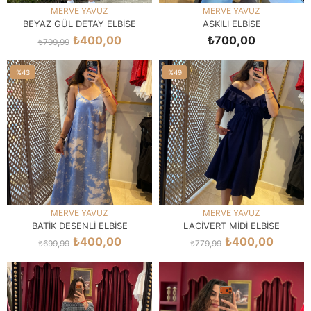
MERVE YAVUZ
MERVE YAVUZ
BEYAZ GÜL DETAY ELBİSE
ASKILI ELBİSE
₺400,00
₺700,00
₺799,99
SEPETE EKLE
SEPETE EKLE
%43
%49
İndirim
İndirim
%43İndirim
%49İndirim
MERVE YAVUZ
MERVE YAVUZ
BATİK DESENLİ ELBİSE
LACİVERT MİDİ ELBİSE
₺400,00
₺400,00
₺699,99
₺779,99
SEPETE EKLE
SEPETE EKLE