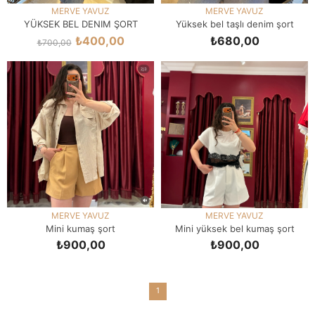
MERVE YAVUZ
MERVE YAVUZ
YÜKSEK BEL DENIM ŞORT
Yüksek bel taşlı denim şort
₺400,00
₺680,00
₺700,00
SEPETE EKLE
SEPETE EKLE
MERVE YAVUZ
MERVE YAVUZ
Mini kumaş şort
Mini yüksek bel kumaş şort
₺900,00
₺900,00
SEPETE EKLE
SEPETE EKLE
1