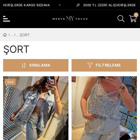
IŞVERIŞLERDE KARGO BEDAVA
2000 TL ÜZERI ALIŞVERIŞLERDE K
0
ŞORT
ŞORT
SIRALAMA
FILTRELEME
%43
İndirim
%43İndirim