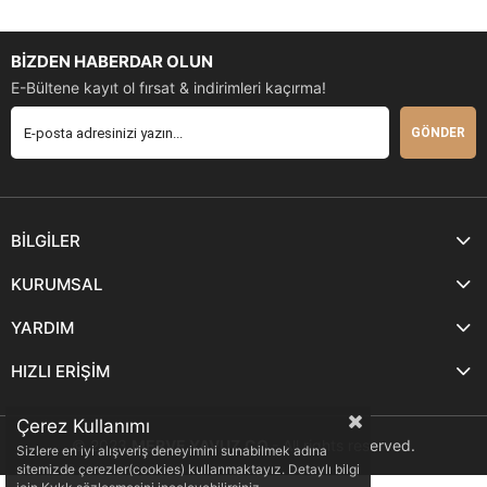
BİZDEN HABERDAR OLUN
E-Bültene kayıt ol fırsat & indirimleri kaçırma!
GÖNDER
BİLGİLER
KURUMSAL
YARDIM
HIZLI ERİŞİM
Çerez Kullanımı
© 2023
MERVE YAVUZ.CO
- All rights reserved.
Sizlere en iyi alışveriş deneyimini sunabilmek adına
sitemizde çerezler(cookies) kullanmaktayız. Detaylı bilgi