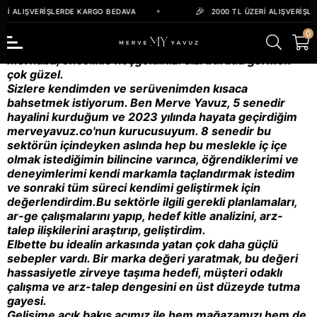
ERI ALIŞVERIŞLERDE KARGO BEDAVA
2000 TL ÜZERI ALIŞVERIŞL
0
Merhaba, öncelikle hoşgeldiniz. Sizi burada görmek
çok güzel.
Sizlere kendimden ve serüvenimden kısaca
bahsetmek istiyorum. Ben Merve Yavuz, 5 senedir
hayalini kurduğum ve 2023 yılında hayata geçirdiğim
merveyavuz.co'nun kurucusuyum. 8 senedir bu
sektörün içindeyken aslında hep bu meslekle iç içe
olmak istediğimin bilincine varınca, öğrendiklerimi ve
deneyimlerimi kendi markamla taçlandırmak istedim
ve sonraki tüm süreci kendimi geliştirmek için
değerlendirdim.Bu sektörle ilgili gerekli planlamaları,
ar-ge çalışmalarını yapıp, hedef kitle analizini, arz-
talep ilişkilerini araştırıp, geliştirdim.
Elbette bu idealin arkasında yatan çok daha güçlü
sebepler vardı. Bir marka değeri yaratmak, bu değeri
hassasiyetle zirveye taşıma hedefi, müşteri odaklı
çalışma ve arz-talep dengesini en üst düzeyde tutma
gayesi.
Gelişime açık bakış açımız ile hem mağazamızı hem de