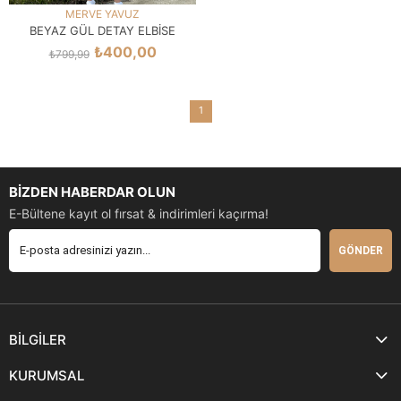
MERVE YAVUZ
BEYAZ GÜL DETAY ELBİSE
₺400,00
₺799,99
SEPETE EKLE
1
BİZDEN HABERDAR OLUN
E-Bültene kayıt ol fırsat & indirimleri kaçırma!
GÖNDER
BİLGİLER
KURUMSAL