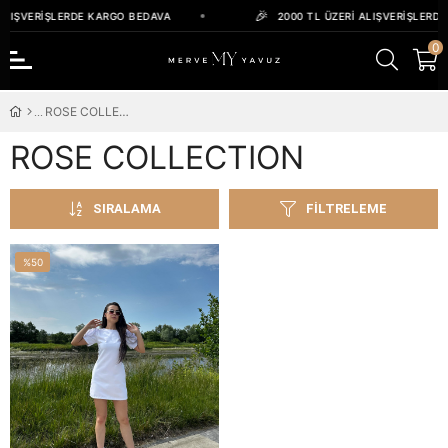
ALIŞVERIŞLERDE KARGO BEDAVA
2000 TL ÜZERI ALIŞVERIŞLERD
0
ROSE COLLECTION
ROSE COLLECTION
SIRALAMA
FILTRELEME
%50
İndirim
%50İndirim