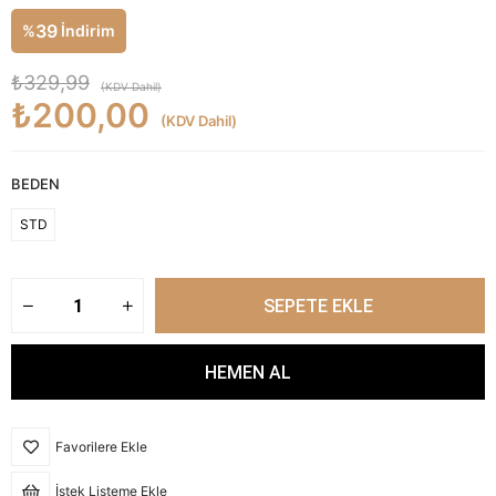
39
%
İndirim
₺329,99
(KDV Dahil)
₺200,00
(KDV Dahil)
BEDEN
STD
Favorilere Ekle
İstek Listeme Ekle