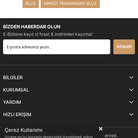
BLUZ
KIRMIZI TRANSPARAN BLUZ
BİZDEN HABERDAR OLUN
E-Bültene kayıt ol fırsat & indirimleri kaçırma!
GÖNDER
BİLGİLER
KURUMSAL
YARDIM
HIZLI ERİŞİM
Çerez Kullanımı
© 2023
MERVE YAVUZ.CO
- All rights reserved.
Sizlere en iyi alışveriş deneyimini sunabilmek adına