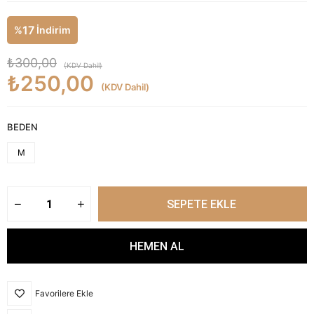
17
%
İndirim
₺300,00
(KDV Dahil)
₺250,00
(KDV Dahil)
BEDEN
M
Favorilere Ekle